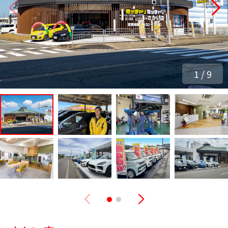
1
/
9