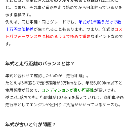
と。つまり、その車が道路を走り始めてから何年経っているかを
示す指標です。
例えば、同じ車種・同じグレードでも、
年式が1年違うだけで数
十万円の価格差
が生まれることもあります。つまり、年式は
コス
トパフォーマンスを見極めるうえで極めて重要
なポイントなので
す。
年式と走行距離のバランスとは？
年式と合わせて確認したいのが「走行距離」。
たとえば5年落ちで走行距離が3万kmなら、年間6,000km以下と
使用頻度が低めで、
コンディションが良い可能性
が高いです。
逆に3年落ちでも走行距離が10万kmを超えていれば、商用車や過
走行車としてエンジンや足回りに負担がかかっているケースも。
年式が古いと何が問題？