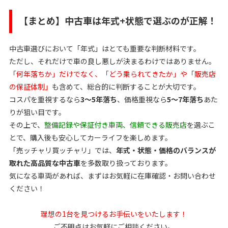
【まとめ】中古車は年式+状態で選ぶのが正解！
中古車選びにおいて「年式」はとても重要な判断材料です。
ただし、それだけで車の良し悪しが決まるわけではありません。
「何年落ちか」だけでなく、「どう乗られてきたか」や「販売店
の保証体制」
も含めて、総合的に判断することが大切です。
コスパを重視するなら
3〜5年落ち
、価格重視なら
5〜7年落ち
あた
りが狙い目です。
その上で、
整備記録や保証付き車両、信頼できる販売店
を選ぶこ
とで、購入後も安心してカーライフを楽しめます。
「売ッチャリ買ッチャリ」では、
年式・状態・価格のバランスが
取れた高品質な中古車
を多数取り扱っております。
気になる車両があれば、まずはお気軽に在庫確認・お問い合わせ
ください！
理想の1台を見つけるお手伝いをいたします！
ご不明点はお気軽にご相談ください。