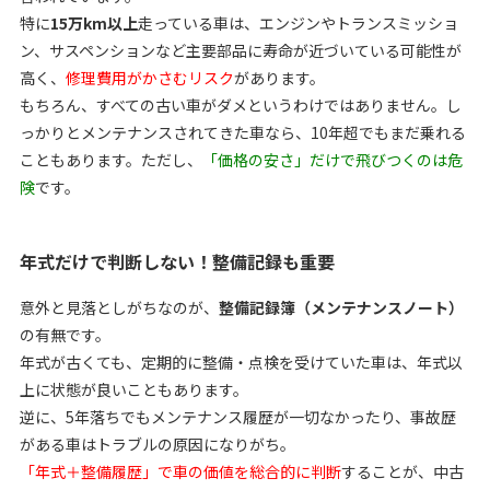
特に
15万km以上
走っている車は、エンジンやトランスミッショ
ン、サスペンションなど主要部品に寿命が近づいている可能性が
高く、
修理費用がかさむリスク
があります。
もちろん、すべての古い車がダメというわけではありません。し
っかりとメンテナンスされてきた車なら、10年超でもまだ乗れる
こともあります。ただし、
「価格の安さ」だけで飛びつくのは危
険
です。
年式だけで判断しない！整備記録も重要
意外と見落としがちなのが、
整備記録簿（メンテナンスノート）
の有無です。
年式が古くても、定期的に整備・点検を受けていた車は、年式以
上に状態が良いこともあります。
逆に、5年落ちでもメンテナンス履歴が一切なかったり、事故歴
がある車はトラブルの原因になりがち。
「年式＋整備履歴」で車の価値を総合的に判断
することが、中古