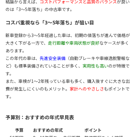
結論から言えば、
コストパフォーマンスと品質のバランス
が良い
のは「3〜5年落ち」の中古車です。
コスパ重視なら「3〜5年落ち」が狙い目
新車登録から3〜5年経過した車は、初期の値落ちが進んで価格が
大きく下がる一方で、
走行距離や車両状態が良好
なケースが多く
あります。
この年代の車は、
先進安全装備
（自動ブレーキや車線逸脱警報な
ど）も標準装備されていることが多く、
実用性も高い
のが特徴で
す。
また、車検が1～2年残っている車も多く、購入後すぐに大きな出
費が発生しにくいのもメリット。
家計へのやさしさ
もポイントで
す。
予算別：おすすめの年式早見表
予算
おすすめの年式
ポイント