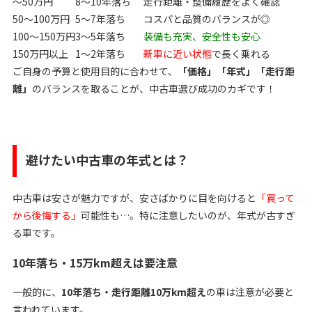
〜50万円
8〜10年落ち
走行距離・整備履歴をよく確認
50〜100万円
5〜7年落ち
コスパと品質のバランスが◎
100〜150万円
3〜5年落ち
装備も充実、安全性も安心
150万円以上
1〜2年落ち
新車に近い状態
で長く乗れる
ご自身の予算と使用目的に合わせて、
「価格」「年式」「走行距
離」
のバランスを取ることが、中古車選び成功のカギです！
避けたい中古車の年式とは？
中古車は安さが魅力ですが、安さばかりに目を向けると
「買って
から後悔する」
可能性も…。特に注意したいのが、年式が古すぎ
る車です。
10年落ち・15万km超えは要注意
一般的に、
10年落ち・走行距離10万km超え
の車は注意が必要と
言われています。